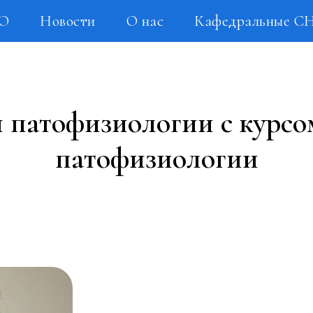
НО
Новости
О нас
Кафедральные С
патофизиологии с курсо
патофизиологии