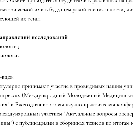
сть может проводиться студентами в различных напра
ссматриваемой ими в будущем узкой специальности, ли
сующей их темы.
направлений исследований
:
ология;
иология.
вцев:
улярно принимают участие в провидимых нашим уни
онгрессах (Международный Молодёжный Медицинский
ния" и Ежегодная итоговая научно-практическая конфе
 международным участием "Актуальные вопросы экспе
ины") с публикациями в сборниках тезисов по итогам 