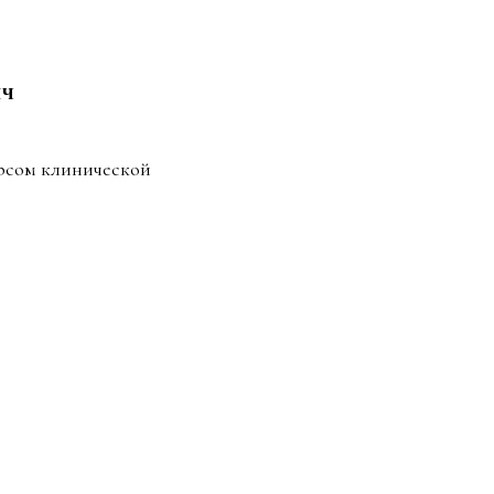
ч
рсом клинической