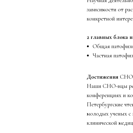
Научная деятельно
зависимости от ра
конкретной интере
2 главных блока 
Общая патофизи
Частная патофиз
Достижения
СНО-
Наши СНО-вцы рег
конференциях и к
Петербургские чте
молодых ученых с
клинической медиц