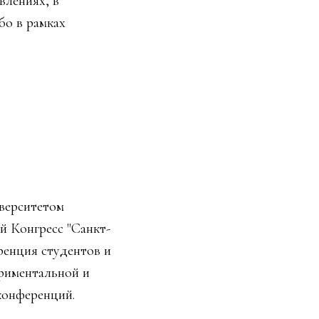
влениях, в
бо в рамках
верситетом
 Конгресс "Санкт-
ренция студентов и
риментальной и
конференций.