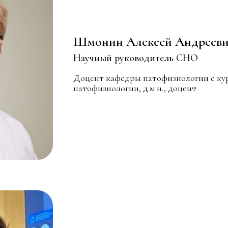
Шмонин Алексей Андрееви
Научный руководитель СНО
Доцент кафедры патофизиологии с ку
патофизиологии, д.м.н., доцент