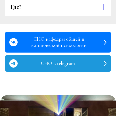
Где?
СНО кафедры общей и
клинической психологии
СНО в telegram