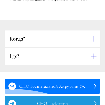
Когда?
Где?
СНО Госпитальной Хирургии №2
СНО в telegram