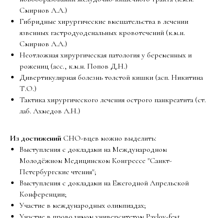
Смирнов А.А.)
Гибридные хирургические вмешательства в лечении
язвенных гастродуоденальных кровотечений (к.м.н.
Смирнов А.А.)
Неотложная хирургическая патология у беременных и
рожениц (асс., к.м.н. Попов Д.Н.)
Дивертикулярная болезнь толстой кишки (асп. Никитина
Т.О.)
Тактика хирургического лечения острого панкреатита (ст.
лаб. Ахмедов А.Н.)
Из достижений
СНО-вцев можно выделить:
Выступления с докладами на Международном
Молодёжном Медицинском Конгрессе "Санкт-
Петербургские чтения";
Выступления с докладами на Ежегодной Апрельской
Конференции;
Участие в международных олимпиадах;
Участие в проводимом университетом Pavlov-fest.