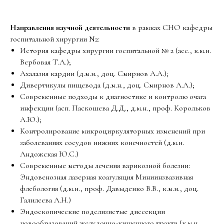
Направления научной деятельности
в рамках СНО кафедры
госпитальной хирургии N2:
История кафедры хирургии госпитальной № 2 (асс., к.м.н.
Вербовая Т.А.);
Ахалазия кардии (д.м.н., доц. Смирнов А.А.);
Дивертикулы пищевода (д.м.н., доц. Смирнов А.А.);
Современные подходы к диагностике и контролю очага
инфекции (асп. Паскошева Д.Д., д.м.н., проф. Корольков
А.Ю.);
Контролирование микроциркуляторных изменений при
заболеваниях сосудов нижних конечностей (д.м.н.
Андожская Ю.С.)
Современные методы лечения варикозной болезни:
Эндовенозная лазерная коагуляция Миниинзвазивная
флебология (д.м.н., проф. Давыденко В.В., к.м.н., доц.
Галилеева А.Н.)
Эндоскопические подслизистые диссекции
новообразований желудочно-кишечного тракта (к.м.н.